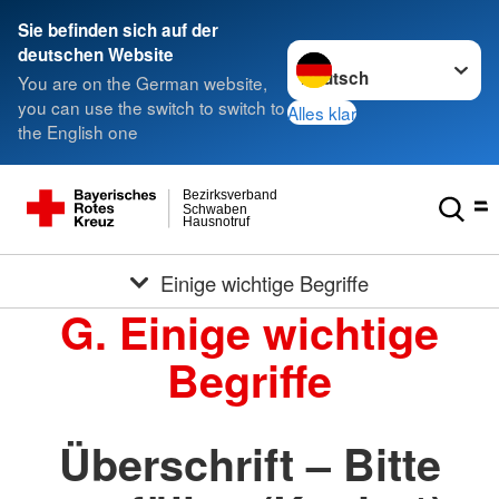
Sie befinden sich auf der
Sprache wechseln zu
deutschen Website
You are on the German website,
you can use the switch to switch to
Alles klar
the English one
Bezirksverband
Schwaben
Hausnotruf
Einige wichtige Begriffe
G. Einige wichtige
Begriffe
Überschrift – Bitte