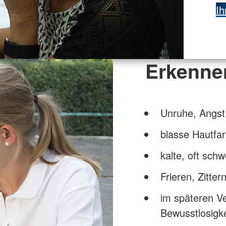
Ih
Erkenne
Unruhe, Angst,
blasse Hautfa
kalte, oft sch
Frieren, Zitter
im späteren Ve
Bewusstlosigke