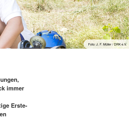
Foto: J. F. Müller / DRK e.V.
tungen,
ock immer
ige Erste-
hen