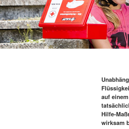
Unabhängi
Flüssigke
auf einem
tatsächli
Hilfe-Ma
wirksam b