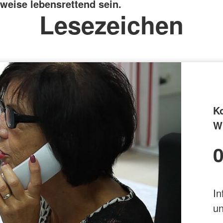
weise lebensrettend sein.
Lesezeichen
K
Wi
0
In
un