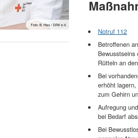
Maßnah
Foto: B. Hiss / DRK e.V.
Notruf 112
Betroffenen a
Bewusstseins 
Rütteln an den
Bei vorhanden
erhöht lagern,
zum Gehirn u
Aufregung und
bei Bedarf ab
Bei Bewusstlo