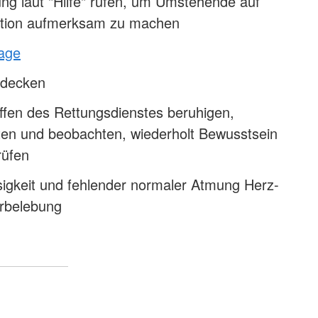
ng laut "Hilfe" rufen, um Umstehende auf
tuation aufmerksam zu machen
lage
udecken
ffen des Rettungsdienstes beruhigen,
sten und beobachten, wiederholt Bewusstsein
rüfen
sigkeit und fehlender normaler Atmung Herz-
rbelebung