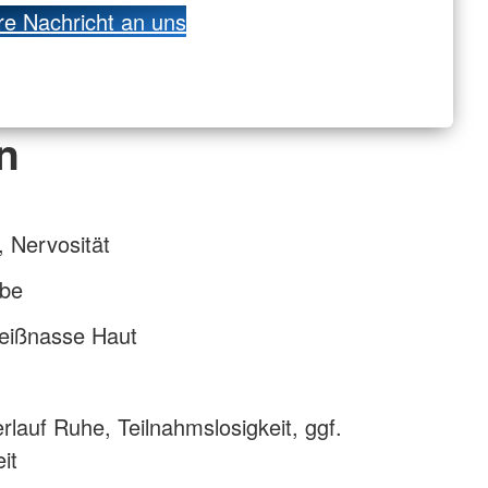
re Nachricht an uns
n
 Nervosität
rbe
weißnasse Haut
n
rlauf Ruhe, Teilnahmslosigkeit, ggf.
it